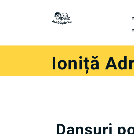
C
Ioniță Ad
Dansuri p