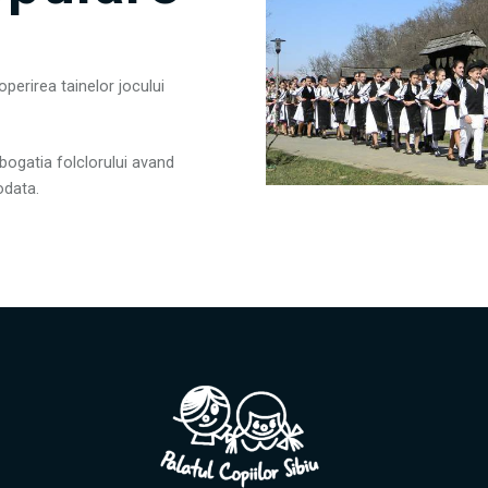
perirea tainelor jocului
bogatia folclorului avand
odata.