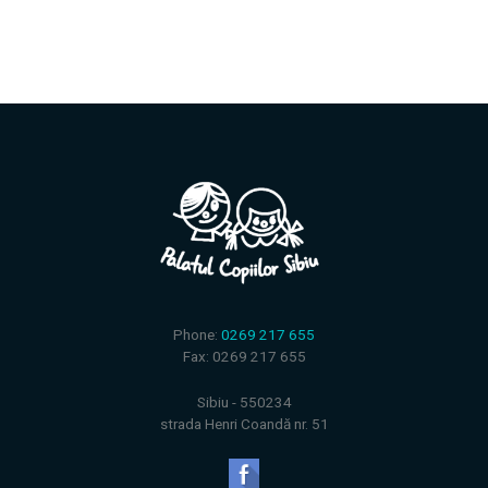
Phone:
0269 217 655
Fax: 0269 217 655
Sibiu - 550234
strada Henri Coandă nr. 51